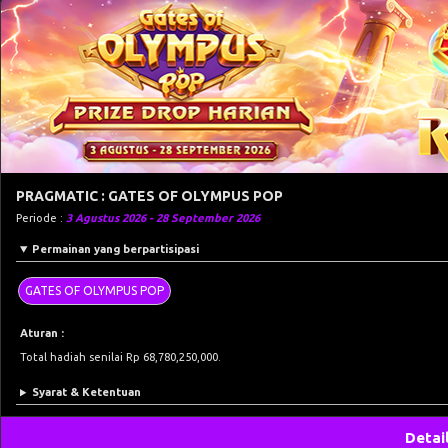
PRAGMATIC : GATES OF OLYMPUS POP
Periode :
3 Agustus 2026 - 28 September 2026
Permainan yang berpartisipasi
GATES OF OLYMPUS POP
Aturan :
Total hadiah senilai Rp 68,780,250,000.
Syarat & Ketentuan
Detai