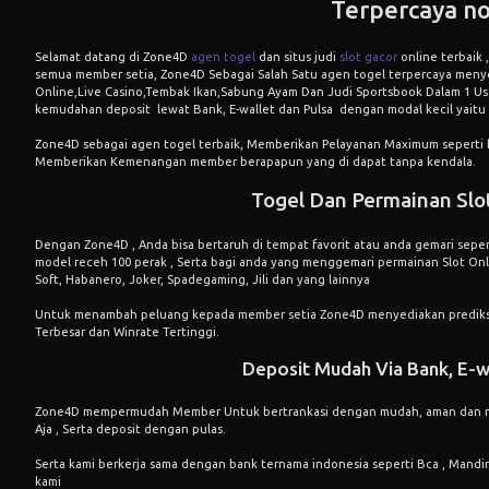
Terpercaya no
Selamat datang di Zone4D
agen togel
dan situs judi
slot gacor
online terbaik
semua member setia, Zone4D Sebagai Salah Satu agen togel terpercaya menyed
Online,Live Casino,Tembak Ikan,Sabung Ayam Dan Judi Sportsbook Dalam 1 Use
kemudahan deposit lewat Bank, E-wallet dan Pulsa dengan modal kecil yaitu se
Zone4D sebagai agen togel terbaik, Memberikan Pelayanan Maximum seperti
Memberikan Kemenangan member berapapun yang di dapat tanpa kendala.
Togel Dan Permainan Slo
Dengan Zone4D , Anda bisa bertaruh di tempat favorit atau anda gemari sepe
model receh 100 perak , Serta bagi anda yang menggemari permainan Slot Onli
Soft, Habanero, Joker, Spadegaming, Jili dan yang lainnya
Untuk menambah peluang kepada member setia Zone4D menyediakan prediksi 
Terbesar dan Winrate Tertinggi.
Deposit Mudah Via Bank, E-w
Zone4D mempermudah Member Untuk bertrankasi dengan mudah, aman dan nya
Aja , Serta deposit dengan pulas.
Serta kami berkerja sama dengan bank ternama indonesia seperti Bca , Mand
kami