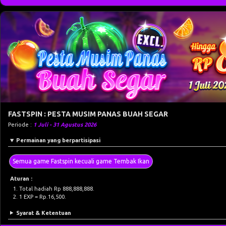
FASTSPIN : PESTA MUSIM PANAS BUAH SEGAR
Periode :
1 Juli - 31 Agustus 2026
Permainan yang berpartisipasi
Semua game Fastspin kecuali game Tembak Ikan
Aturan :
Total hadiah Rp 888,888,888.
1 EXP = Rp.16,500.
Syarat & Ketentuan